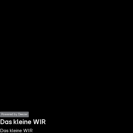
the
h page
 main
nt
the
ibility
ment
Powered by Deezer
Das kleine WIR
Das kleine WIR