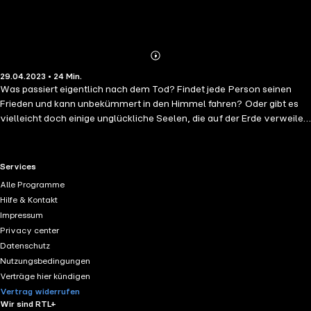
Abonnieren
Mehr
29.04.2023 • 24 Min.
Details
Was passiert eigentlich nach dem Tod? Findet jede Person seinen
Frieden und kann unbekümmert in den Himmel fahren? Oder gibt es
vielleicht doch einige unglückliche Seelen, die auf der Erde verweilen
und andere Menschen erschrecken müssen?
RTL+ useful links.
Services
Alle Programme
Hilfe & Kontakt
Impressum
Privacy center
Datenschutz
Nutzungsbedingungen
Verträge hier kündigen
Vertrag widerrufen
Wir sind RTL+