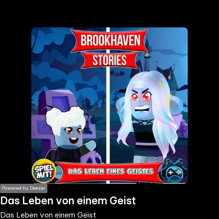
the
h page
 main
nt
the
ibility
ment
Powered by Deezer
Das Leben von einem Geist
Das Leben von einem Geist