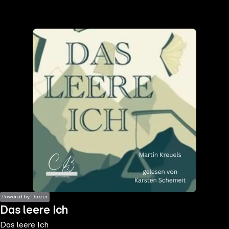
the
h page
 main
nt
the
ibility
ment
Powered by Deezer
Das leere Ich
Das leere Ich