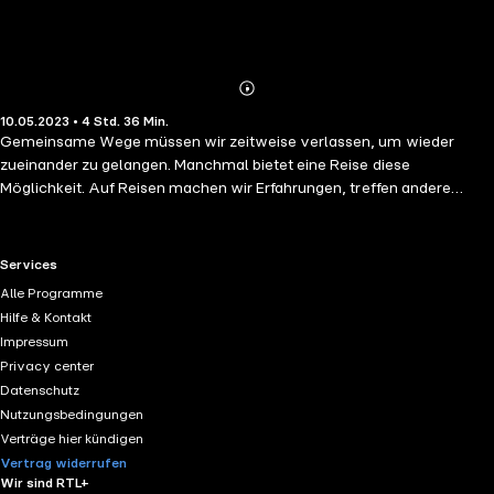
Abonnieren
Mehr
10.05.2023 • 4 Std. 36 Min.
Details
Gemeinsame Wege müssen wir zeitweise verlassen, um wieder
zueinander zu gelangen. Manchmal bietet eine Reise diese
Möglichkeit. Auf Reisen machen wir Erfahrungen, treffen andere
Menschen, sehen neue Länder, lernen. Aber was hat ein Koma mit
einer Reise zu tun und welche Möglichkeiten bietet es? Fox begibt
sich unfreiwillig auf den Weg und seine Frau Sunday und seine
RTL+ useful links.
Services
Freunde helfen ihm auf diesem Weg, ohne es zu wissen.
Alle Programme
Hilfe & Kontakt
Impressum
Privacy center
Datenschutz
Nutzungsbedingungen
Verträge hier kündigen
Vertrag widerrufen
Wir sind RTL+