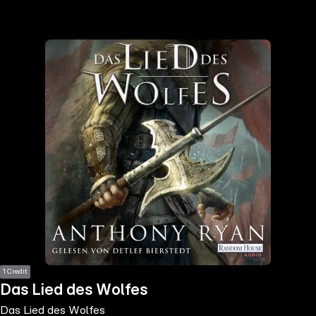
the
h page
 main
nt
the
ibility
ment
1 Credit
Das Lied des Wolfes
Das Lied des Wolfes