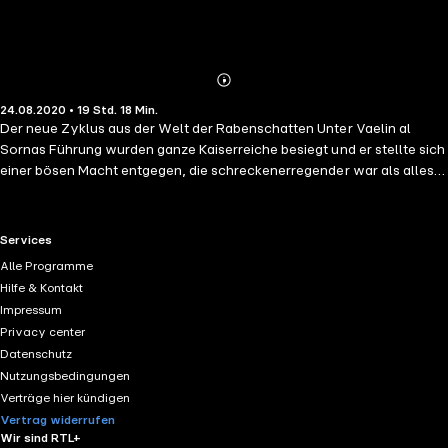
Abonnieren
Mehr
24.08.2020 • 19 Std. 18 Min.
Details
Der neue Zyklus aus der Welt der Rabenschatten Unter Vaelin al
Sornas Führung wurden ganze Kaiserreiche besiegt und er stellte sich
einer bösen Macht entgegen, die schreckenerregender war als alles,
was die Welt bis dahin gesehen hatte. Nun sucht er ein friedvolles
Leben in den Nordlanden … Doch von weit über dem Meer verbreiten
sich Gerüchte – ein Heer mit dem Namen Stählerne Horde treibt dort
RTL+ useful links.
Services
sein Unwesen. Es wird von einem Mann angeführt, der sich selbst für
Alle Programme
einen Gott hält. Als Vaelin erfährt, dass Sherin, die Frau, die er vor
Hilfe & Kontakt
Jahren geliebt und verloren hat, der Horde in die Hände gefallen ist,
Impressum
bleibt ihm keine Wahl, er muss wieder einmal in den Kampf ziehen.
Privacy center
„Das Lied des Wolfes“ ist der Auftakt einer neuen epischen Fantasy-
Datenschutz
Serie von Anthony Ryan. Ungekürzte Lesung mit Detlef Bierstedt ca.
Nutzungsbedingungen
19h 18min
Verträge hier kündigen
Vertrag widerrufen
Wir sind RTL+