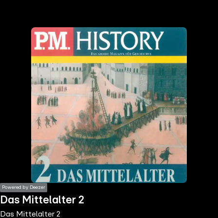
the
h page
 main
nt
the
ibility
ment
Powered by Deezer
Das Mittelalter 2
Das Mittelalter 2