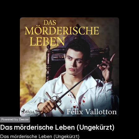
the
h page
 main
nt
the
ibility
ment
Powered by Deezer
Das mörderische Leben (Ungekürzt)
Das mörderische Leben (Ungekürzt)