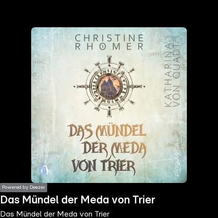
the
h page
 main
nt
the
ibility
ment
Powered by Deezer
Das Mündel der Meda von Trier
Das Mündel der Meda von Trier