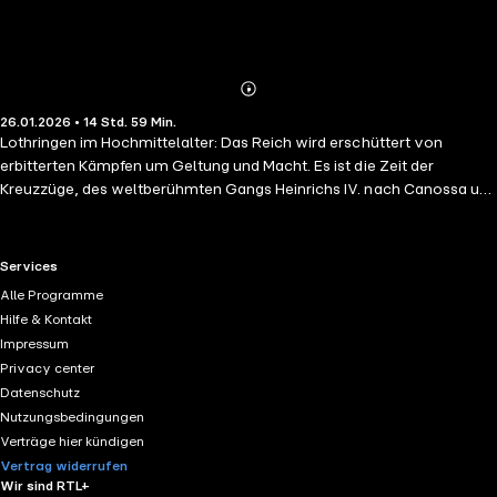
Abonnieren
Mehr
26.01.2026 • 14 Std. 59 Min.
Details
Lothringen im Hochmittelalter: Das Reich wird erschüttert von
erbitterten Kämpfen um Geltung und Macht. Es ist die Zeit der
Kreuzzüge, des weltberühmten Gangs Heinrichs IV. nach Canossa und
der Stiftung des Klosters Maria Laach. Im Jahre 1084 flieht die Heilerin
Meda von Trier mit dem jungen Gero nach dem Tod seiner Eltern
Richtung Greifenfels. Dort hofft sie, ihn vor einem Anschlag auf sein
RTL+ useful links.
Services
Leben schützen zu können. Doch die allgegenwärtige Gefahr und die
Alle Programme
verbotene Liebe zu Sigrun von Greifenfels begleiten Gero, bis er sich
Hilfe & Kontakt
seiner Verantwortung und seinem größten Feind im alles
Impressum
entscheidenden Kampf stellen muss! Ein fesselnder Roman über
Privacy center
Vergeltung und Liebe an einer Zeitenwende.
Datenschutz
Nutzungsbedingungen
Verträge hier kündigen
Vertrag widerrufen
Wir sind RTL+