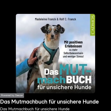
the
h page
 main
nt
the
ibility
ment
Powered by Deezer
Das Mutmachbuch für unsichere Hunde
Das Mutmachbuch für unsichere Hunde