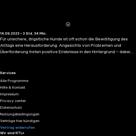
Abonnieren
Mehr
14.09.2023 • 3 Std. 34 Min.
Details
Für unsichere, ängstliche Hunde ist oft schon die Bewältigung des
Alltags eine Herausforderung. Angesichts von Problemen und
Überforderung treten positive Erlebnisse in den Hintergrund – dabei
können genau die dabei helfen, einem Angsthasen mehr
Selbstvertrauen zu geben! Dieses Buch erklärt die Zusammenhänge ­
zwischen Wohlbefinden, Gesundheit, Selbst­wirksamkeit und
RTL+ useful links.
Services
emotionaler Stabilität. Es gibt Anregungen für Spiele und
Alle Programme
Trainingsansätze, mit denen schüchterne Hunde Erfolgserlebnisse
Hilfe & Kontakt
sammeln können, sich insgesamt sicherer fühlen und die Beziehung
Impressum
zwischen Mensch und Hund gestärkt wird. Die vorgestellten
Privacy center
Trainingsansätze werden anschaulich erklärt und sind einfach
Datenschutz
umsetzbar. So kommt neue Aktivität in den Hundealltag, die den
Nutzungsbedingungen
Teufelskreis aus Angst und reduziertem Wohlfühlbudget durchbricht.
Verträge hier kündigen
Damit es Hund und Mensch besser geht!
Vertrag widerrufen
Wir sind RTL+