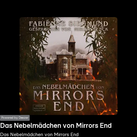
the
h page
 main
nt
the
ibility
ment
Powered by Deezer
Das Nebelmädchen von Mirrors End
Das Nebelmädchen von Mirrors End