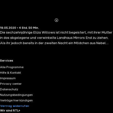
Abonnieren
Mehr
19.05.2020 • 4 Std. 50 Min.
Details
Die sechzehnjährige Eliza Willows ist nicht begeistert, mit ihrer Mutter
in das abgelegene und verwinkelte Landhaus Mirrors End zu ziehen.
Als ihr jedoch bereits in der zweiten Nacht ein Mädchen aus Nebel
begegnet, ändert sich alles. Denn schon am nächsten Morgen scheint
sich ihr Schicksal mit dem des alten Haus und dessen düsterer
Geschichte verwoben zu haben.
RTL+ useful links.
Services
Alle Programme
Hilfe & Kontakt
Impressum
Privacy center
Datenschutz
Nutzungsbedingungen
Verträge hier kündigen
Vertrag widerrufen
Wir sind RTL+