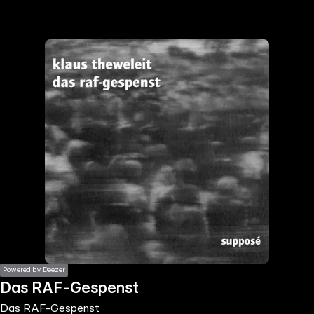
the
h page
 main
nt
the
ibility
ment
Powered by Deezer
Das RAF-Gespenst
Das RAF-Gespenst