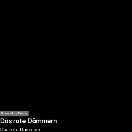
the
h page
 main
nt
the
ibility
ment
Powered by Deezer
Das rote Dämmern
Das rote Dämmern