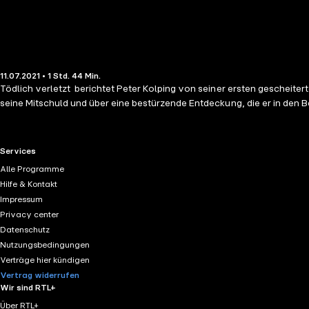
11.07.2021 • 1 Std. 44 Min.
Tödlich verletzt berichtet Peter Kolping von seiner ersten gescheiter
seine Mitschuld und über eine bestürzende Entdeckung, die er in den 
RTL+ useful links.
Services
Alle Programme
Hilfe & Kontakt
Impressum
Privacy center
Datenschutz
Nutzungsbedingungen
Verträge hier kündigen
Vertrag widerrufen
Wir sind RTL+
Über RTL+