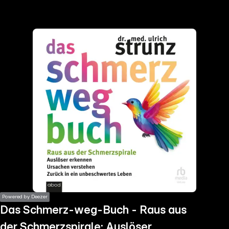
the
h page
 main
nt
the
ibility
ment
Powered by Deezer
Das Schmerz-weg-Buch - Raus aus
der Schmerzspirale: Auslöser