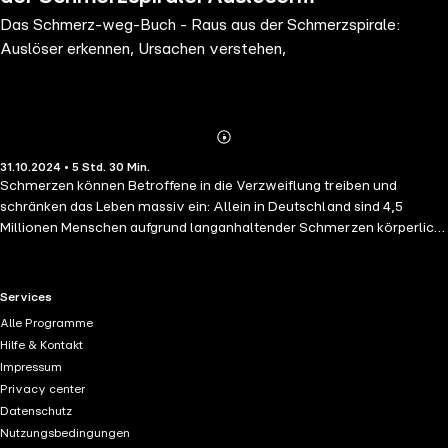
Das Schmerz-weg-Buch - Raus aus der Schmerzspirale:
erkennen, Ursachen verstehen,
Auslöser erkennen, Ursachen verstehen,
Abonnieren
Mehr
31.10.2024 • 5 Std. 30 Min.
Details
Schmerzen können Betroffene in die Verzweiflung treiben und
schränken das Leben massiv ein: Allein in Deutschland sind 4,5
Millionen Menschen aufgrund langanhaltender Schmerzen körperlich
und sozial beeinträchtigt. Dabei sind die meisten Schmerzen
vermeidbar und gut zu behandeln - ob es sich um chronische
Schmerzerkrankungen wie Kopfschmerzen, Arthrose, Rheuma oder
RTL+ useful links.
Services
Fibromyalgie handelt oder um Schmerzen aufgrund einer
Alle Programme
Krebserkrankung, Verletzung oder nach einer Operation.
Hilfe & Kontakt
Bestsellerautor Dr. med. Ulrich Strunz zeigt anhand neuester
Impressum
wissenschaftlicher Erkenntnisse, wie wir die Schmerz-Auslöser
Privacy center
erkennen, die Ursachen dafür verstehen und wie wir vorbeugend und
Datenschutz
heilend einwirken können: Mit Anti-Schmerz-Molekülen, der richtigen
Nutzungsbedingungen
Ernährung, regelmäßiger Bewegung, gezielter Entspannung und