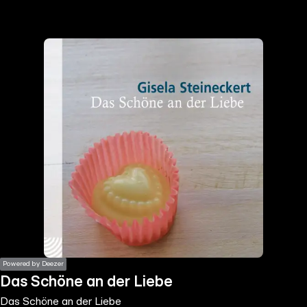
the
h page
 main
nt
the
ibility
ment
Powered by Deezer
Das Schöne an der Liebe
Das Schöne an der Liebe