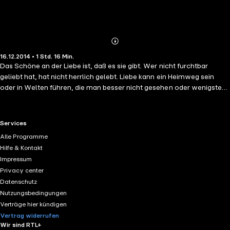
Abonnieren
Mehr
16.12.2014 • 1 Std. 16 Min.
Details
Das Schöne an der Liebe ist, daß es sie gibt. Wer nicht furchtbar
geliebt hat, hat nicht herrlich gelebt. Liebe kann ein Heimweg sein
oder in Welten führen, die man besser nicht gesehen oder wenigstens
früher verlassen hätte. In der Liebe liegen uns die richtigen Worte auf
der Zunge, aber einen Augenblick zu spät heißt, eine Ewigkeit vertun.
Wenn wir am Ende unseres Lebens zählen, was gezählt hat, dann war
RTL+ useful links.
Services
in allem Liebe, und ohne Liebe war alles nichts. Selten haben Texte
Alle Programme
zum alles und alle bewegenden Thema der Liebe mehr Lebensnähe
Hilfe & Kontakt
und mehr Lebenslust verraten, als die hier versammelten. Es geht um
Impressum
große Gefühle, um ihr Entstehen und Vergehen, um Niederlagen und
Privacy center
Aufbrüche.
Datenschutz
Nutzungsbedingungen
Verträge hier kündigen
Vertrag widerrufen
Wir sind RTL+