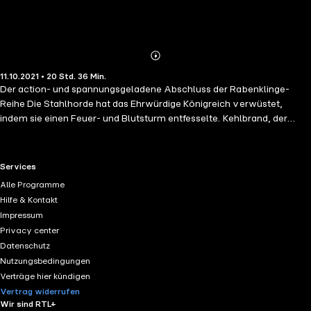
Abonnieren
Mehr
11.10.2021 • 20 Std. 36 Min.
Details
Der action- und spannungsgeladene Abschluss der Rabenklinge-
Reihe Die Stahlhorde hat das Ehrwürdige Königreich verwüstet,
indem sie einen Feuer- und Blutsturm entfesselte. Kehlbrand, der
Anführer dieser gewaltigen Streitmacht, ein Warlord, der sich selbst
für ein gottgleiches Wesen hält, richtet nun seine gierigen Augen auf
die anderen umliegenden Reiche. Es gibt niemanden, der diesen
RTL+ useful links.
Services
Wahnsinnigen aufhalten könnte, außer vielleicht einen: Vaelin al
Alle Programme
Sorna. Vaelin ist aber auf der Flucht und seine Armee ist schwer
Hilfe & Kontakt
angeschlagen. Und da ist noch ein größeres Übel. Das Schwarze Lied,
Impressum
das sein eigenes Lied des Blutes ersetzen soll, welches ihn einst zum
Privacy center
unbezwingbaren Kämpfer machte, ist kein Segen mehr sondern ein
Datenschutz
Fluch … Ungekürzte Lesung mit Detlef Bierstedt ca. 20h 37min
Nutzungsbedingungen
Verträge hier kündigen
Vertrag widerrufen
Wir sind RTL+