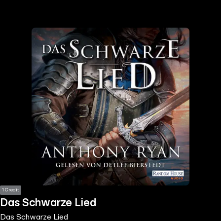
the
h page
 main
nt
the
ibility
ment
1 Credit
Das Schwarze Lied
Das Schwarze Lied