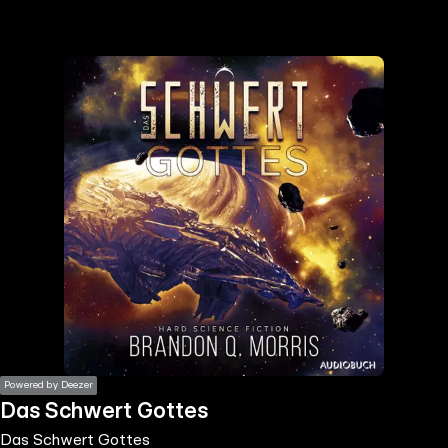
the
h page
 main
nt
the
ibility
ment
Powered by Deezer
Das Schwert Gottes
Das Schwert Gottes