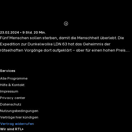
Abonnieren
Mehr
23.02.2024 • 9 Std. 20 Min.
Details
Fünf Menschen sollen sterben, damit die Menschheit überlebt. Die
Expedition zur Dunkelwolke LDN 63 hat das Geheimnis der
rätselhaften Vorgänge dort aufgeklärt – aber für einen hohen Preis.
Tausende, höchst fremdartige Schiffe bedrohen die Abgesandten der
Erde. Der einzige Weg, sie aufzuhalten, könnte eine uralte Waffe sein.
Doch um sie auszulösen, müssen die Astronomin Celia Baron und
RTL+ useful links.
Services
ihre Kollegen sich selbst aufgeben. Und mehr als das! Dabei ist
Alle Programme
überhaupt nicht sicher, ob ihr Opfer das Schlimmste wirklich
Hilfe & Kontakt
verhindern kann: Dass die Angreifer das Sonnensystem und die Erde
Impressum
erreichen.
Privacy center
Datenschutz
Nutzungsbedingungen
Verträge hier kündigen
Vertrag widerrufen
Wir sind RTL+