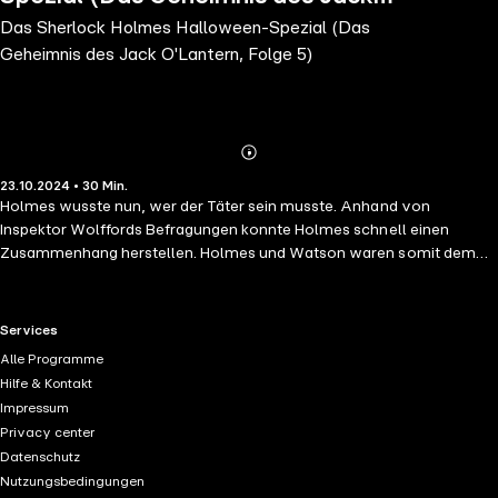
Das Sherlock Holmes Halloween-Spezial (Das
O'Lantern, Folge 5)
Geheimnis des Jack O'Lantern, Folge 5)
Abonnieren
Mehr
23.10.2024 • 30 Min.
Details
Holmes wusste nun, wer der Täter sein musste. Anhand von
Inspektor Wolffords Befragungen konnte Holmes schnell einen
Zusammenhang herstellen. Holmes und Watson waren somit dem
Täter auf der Spur, doch würden Sie noch rechtzeitig kommen? Und
wer würde nun am Schluss das fünfte und letzte Opfer darstellen?
RTL+ useful links.
Services
Alle Programme
Hilfe & Kontakt
Impressum
Privacy center
Datenschutz
Nutzungsbedingungen