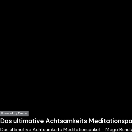
the
h page
 main
nt
the
ibility
ment
Powered by Deezer
Das ultimative Achtsamkeits Meditationsp
Das ultimative Achtsamkeits Meditationspaket - Mega Bundl