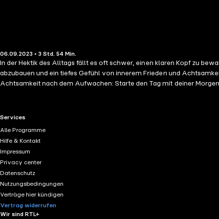
06.09.2023 • 3 Std. 54 Min.
In der Hektik des Alltags fällt es oft schwer, einen klaren Kopf zu bew
abzubauen und ein tiefes Gefühl von innerem Frieden und Achtsamkeit 
Achtsamkeit nach dem Aufwachen: Starte den Tag mit deiner Morgenmed
Herzmeditation: Dein Herz kennt die Antwort (14 Min.); • Kompakter 
Konzentration. Fokus. Erfolg: Mit NLP & sanfter Hypnose zu mehr Ach
intensiver Achtsamkeitsatmung: Nutze den Atem als dein neues Zentru
RTL+ useful links.
Services
Zwangsgedanken (63 Min.). Durchbrich die Routine und finde deine innere Balance. Verabschiede dich vom Alltagsstress und erreiche einen Zustand tiefster Entspannung, Zufriedenheit und Euphorie. Die
Alle Programme
bewährten Meditationen sind so verständlich und intuitiv gestaltet, dass selbst Medita
Hilfe & Kontakt
Dann sichere dir jetzt dieses Hörbuch und begib dich auf den Weg zu 
Impressum
Privacy center
Datenschutz
Nutzungsbedingungen
Verträge hier kündigen
Vertrag widerrufen
Wir sind RTL+