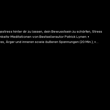
gsstress hinter dir zu lassen, dein Bewusstsein zu schärfen, Stress
keits-Meditationen von Bestsellerautor Patrick Lynen: •
ess, Ärger und inneren sowie äußeren Spannungen (20 Min.); •
ter Body Scan: Für eine achtsame Körperwahrnehmung (51 Min.); •
s Hawaii als Premium-Meditation (14 Min.); • Atem-Entspannung mit
n Einschlafen am Abend. Baue Stress ab und beende negative
 bereit für ein erfüllteres Leben?