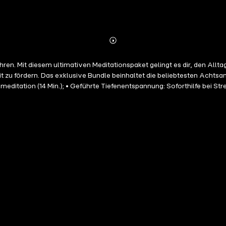
Abonnieren
Mehr
Details
ahren. Mit diesem ultimativen Meditationspaket gelingt es dir, den Allta
zu fördern. Das exklusive Bundle beinhaltet die beliebtesten Achtsam
itation (14 Min.); • Geführte Tiefenentspannung: Soforthilfe bei Str
Body Scan: Für eine achtsame Körperwahrnehmung (14 Min.); • Komplet
tsamkeit (24 Min.); • Ho'oponopono: Das bekannte Vergebungsritual au
m der Achtsamkeit (12 Min.); • Meditation Loslassen: Zum friedvolle
tionseinsteiger sofort erfolgreich mit diesem Premium-Hörbuch arbeiten können. Bist du
einem erfüllteren, achtsameren Leben!