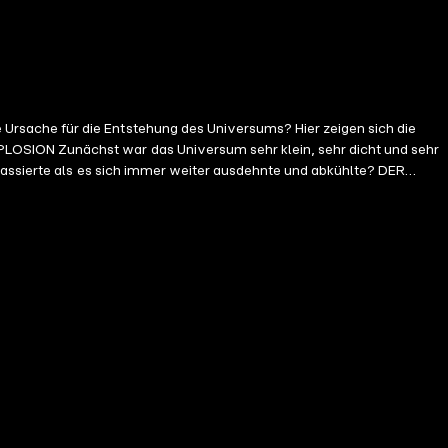
rsache für die Entstehung des Universums? Hier zeigen sich die
LOSION Zunächst war das Universum sehr klein, sehr dicht und sehr
passierte als es sich immer weiter ausdehnte und abkühlte? DER
 schon längst wieder ausgestorben sind. Eine Hierarchie der Wirkungen
ie nabelt sich von der Strahlung ab. Die Atomkerne fangen die
men diese Keime und wieso ist das Universum heute so leer? DIE
e ist nur schwer und viel häufiger im Universum vertreten als die
cht Energie einer Masse. Masse aber wirkt als Schwerkraft immer
usbreitung des Universums sogar beschleunigt.