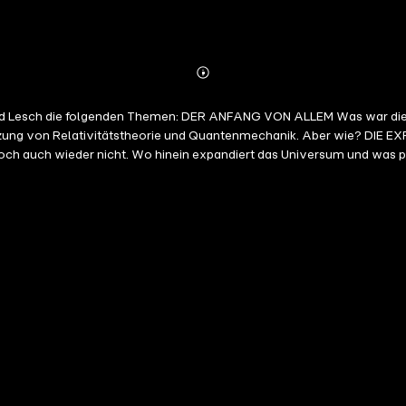
Abonnieren
Mehr
Details
ald Lesch die folgenden Themen: DER ANFANG VON ALLEM Was war die U
ung von Relativitätstheorie und Quantenmechanik. Aber wie? DIE EXP
 doch auch wieder nicht. Wo hinein expandiert das Universum und was 
lden: die Kerne von Wasserstoff- und Helium-Teilchen tauchen auf, die
Abweichungen vom perfekten Urknall? DIE MATERIE ENTSTEHT Die Mater
nd da Verdichtungen bilden, die Keime zukünftiger Galaxien. Woher ka
e sendet keine Strahlung aus und sie schluckt auch keine Strahlung. Si
 und Planeten. Was ist das? DIE DUNKLE ENERGIE Nach Einstein entspri
issen wir, dass es noch eine andere Energieform gibt. Eine, die die A