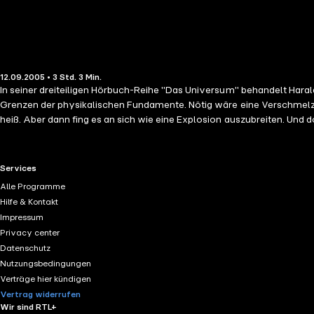
12.09.2005 • 3 Std. 3 Min.
In seiner dreiteiligen Hörbuch-Reihe "Das Universum" behandelt Har
Grenzen der physikalischen Fundamente. Nötig wäre eine Verschmelz
heiß. Aber dann fing es an sich wie eine Explosion auszubreiten. Und
URKNALL Jetzt endlich sind die Kräfte da. Es beginnt sich etwas zu bi
verändert das sich abkühlende Universum. Woher kamen die kleinen 
Elektronen ein. Das Universum ist so kalt geworden, dass sich hier u
RTL+ useful links.
Services
DUNKLE MATERIE Es gibt eine Form von Materie, die ist ganz anders. Si
Alle Programme
normale leuchtende Materie. Ohne sie gäbe es keine Galaxien, Sterne
Hilfe & Kontakt
bremsend auf die Ausdehnung des Universums. Seit einiger Zeit aber w
Impressum
Privacy center
Datenschutz
Nutzungsbedingungen
Verträge hier kündigen
Vertrag widerrufen
Wir sind RTL+