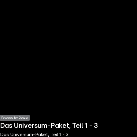
the
h page
 main
nt
the
ibility
ment
Powered by Deezer
Das Universum-Paket, Teil 1 - 3
Das Universum-Paket, Teil 1 - 3