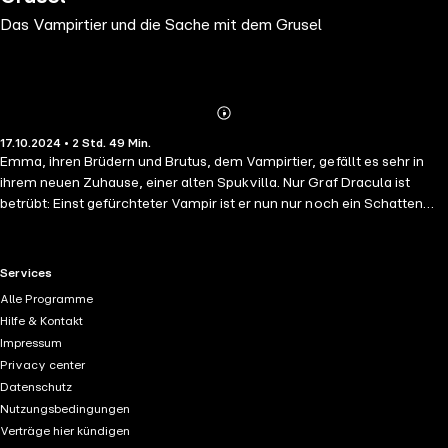
Das Vampirtier und die Sache mit dem Grusel
Abonnieren
Mehr
17.10.2024 • 2 Std. 49 Min.
Details
Emma, ihren Brüdern und Brutus, dem Vampirtier, gefällt es sehr in
ihrem neuen Zuhause, einer alten Spukvilla. Nur Graf Dracula ist
betrübt: Einst gefürchteter Vampir ist er nun nur noch ein Schatten
seiner selbst, so gruselig wie ein putziger gelber Kanarienvogel.
Deshalb lautet Emmas neue Mission: Dracula den Grusel
zurückholen! Und zunächst scheint der Plan auch aufzugehen.
RTL+ useful links.
Services
Plötzlich passieren lauter unheimliche Dinge und alle denken, Dracula
Alle Programme
is back. Doch dann stellt sich heraus, dass es tatsächlich einen Geist
Hilfe & Kontakt
im Spukhaus gibt, der nicht nur schrröcklich schön Dudelsack spielen
Impressum
kann, sondern Dracula in Sachen Grusel einiges voraushat. Oje!
Privacy center
Datenschutz
Nutzungsbedingungen
Verträge hier kündigen