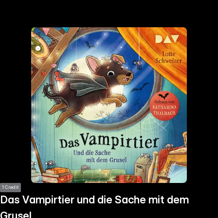
the
h page
 main
nt
the
ibility
ment
1 Credit
Das Vampirtier und die Sache mit dem
Grusel