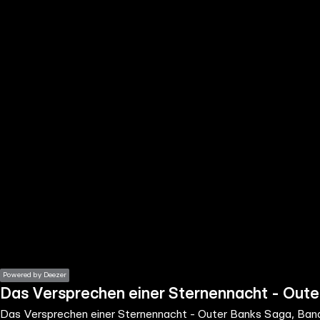
the
h page
 main
nt
the
ibility
ment
Powered by Deezer
Das Versprechen einer Sternennacht - Oute
Das Versprechen einer Sternennacht - Outer Banks Saga, Ban