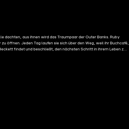
y zu öffnen. Jeden Tag laufen sie sich über den Weg, weil ihr Buchcafé,
Beckett findet und beschließt, den nächsten Schritt in ihrem Leben zu
en. Erst als Beckett sieht, dass sie anfängt zu daten, wird ihm bewusst, dass er noch einmal kämpfen muss - für die Liebe seines Lebens. Teil 3 der mitreißenden Outer Banks Saga.