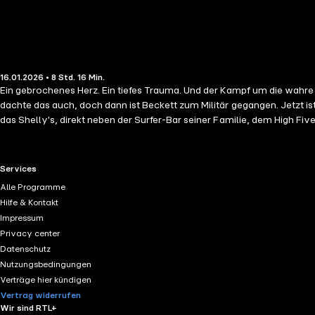
16.01.2026 • 8 Std. 16 Min.
Ein gebrochenes Herz. Ein tiefes Trauma. Und der Kampf um die wahre Liebe. Ruby Fox und Beckett Grant sind Freunde seit ihrer Schulzeit. Alle dachten, aus ihnen wird das Traumpaar der 
dachte das auch, doch dann ist Beckett zum Militär gegangen. Jetzt ist 
das Shelly's, direkt neben der Surfer-Bar seiner Familie, dem High Fiv
RTL+ useful links.
Services
Alle Programme
Hilfe & Kontakt
Impressum
Privacy center
Datenschutz
Nutzungsbedingungen
Verträge hier kündigen
Vertrag widerrufen
Wir sind RTL+