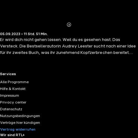
Abonnieren
Mehr
05.09.2023 • 11 Std. 51 Min.
Details
Er wird dich nicht gehen lassen. Weil du es gesehen hast. Das
Versteck. Die Bestsellerautorin Audrey Leester sucht nach einer Idee
für ihr zweites Buch, was ihr zunehmend Kopfzerbrechen bereitet.
Unzufrieden mit ihrem Leben in der Stadt und verzweifelt, ob sie
beruflich versagen wird, folgt sie der Einladung des geheimnisvollen
Brandon Petou in ein einsames Haus in den Wäldern Louisianas. Was
RTL+ useful links.
Services
ihr zunächst wie die optimale Kulisse zum Schreiben erscheint, wird
Alle Programme
bald zu einem gelebten Thriller: Sie erfährt von einer Leiche in den
Hilfe & Kontakt
Sümpfen, findet das Foto einer gefolterten Frau und glaubt, dass
Impressum
Brandon etwas damit zu tun hat. Anstatt den Ort auf der Stelle zu
Privacy center
verlassen, will Audrey sein Geheimnis lüften und kommt Brandons
Datenschutz
Versteck dabei bedrohlich nahe …
Nutzungsbedingungen
Verträge hier kündigen
Vertrag widerrufen
Wir sind RTL+