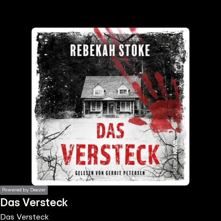
the
h page
 main
nt
the
ibility
ment
Powered by Deezer
Das Versteck
Das Versteck