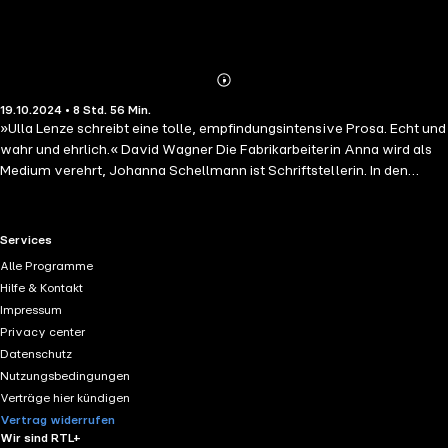
Abonnieren
Mehr
19.10.2024 • 8 Std. 56 Min.
Details
»Ulla Lenze schreibt eine tolle, empfindungsintensive Prosa. Echt und
wahr und ehrlich.« David Wagner Die Fabrikarbeiterin Anna wird als
Medium verehrt, Johanna Schellmann ist Schriftstellerin. In den
Heilstätten Beelitz entsteht eine Verbindung zwischen den ungleichen
Frauen, von der beide profitieren – bis der Kampf um Anerkennung
und Aufstieg sie zu Rivalinnen macht. Ulla Lenze hat in ihrer
RTL+ useful links.
Services
unvergleichlich kristallinen Prosa einen großen Roman über die
Alle Programme
Verführungskraft der Selbsterlösung geschrieben. Versteckt in den
Hilfe & Kontakt
Kiefernwäldern vor den Toren Berlins liegen die Arbeiter-
Impressum
Lungenheilstätten Beelitz. Als sich die Fabrikarbeiterin Anna Brenner
Privacy center
und die Schriftstellerin Johanna Schellmann hier im Jahr 1907
Datenschutz
begegnen, hat das für beide Frauen existenzielle Folgen. Anna gilt als
Nutzungsbedingungen
hellsichtig, und obwohl die Avantgarde der Kaiserzeit begeistert mit
Verträge hier kündigen
dem Okkulten experimentiert, wird Annas wachsende
Vertrag widerrufen
Anhängerschaft für den Leiter der Heilstätten zum Problem. In
Wir sind RTL+
Johanna legt die Begegnung eine tief verschüttete Spiritualität frei,