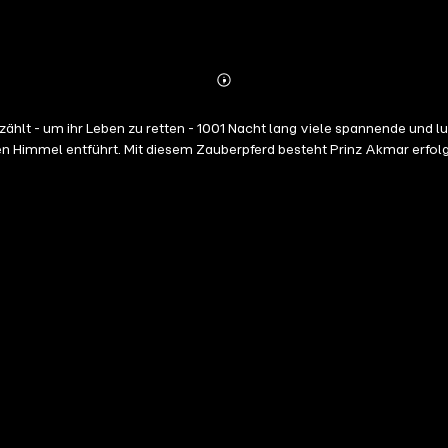
Abonnieren
Mehr
Details
hlt - um ihr Leben zu retten - 1001 Nacht lang viele spannende und l
n Himmel entführt. Mit diesem Zauberpferd besteht Prinz Akmar erfo