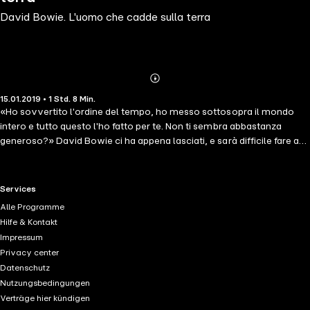
David Bowie. L'uomo che cadde sulla terra
Abonnieren
Mehr
15.01.2019 • 1 Std. 8 Min.
Details
«Ho sovvertito l'ordine del tempo, ho messo sottosopra il mondo
intero e tutto questo l'ho fatto per te. Non ti sembra abbastanza
generoso?» David Bowie ci ha appena lasciati, e sarà difficile fare a
meno di lui. Forse più di chiunque altro il «Duca Bianco» è riuscito, nei
suoi quasi cinquant'anni di incredibile carriera, a incidere sul costume,
sulla moda, sull'immagine, sull'arte, sulla cultura e sulla musica dei
RTL+ useful links.
Services
nostri tempi. Senza mai assumere il ruolo di rockstar, spiazzando ogni
Alle Programme
volta il mondo con i suoi mutamenti, David Bowie ci ha
Hilfe & Kontakt
accompagnati come uno strano fratello o come un angelo venuto
Impressum
da un altro mondo, e con i suoi mutamenti e i suoi esperimenti ha
Privacy center
demolito i generi e le identità sessuali, ha ispirato almeno tre
Datenschutz
generazioni di musicisti, ha influenzato le tendenze artistiche, ha
Nutzungsbedingungen
anticipato spesso di decenni tutti i successivi movimenti musicali,
Verträge hier kündigen
esplorando terreni sconosciuti, ma anche raccontando i sogni e le