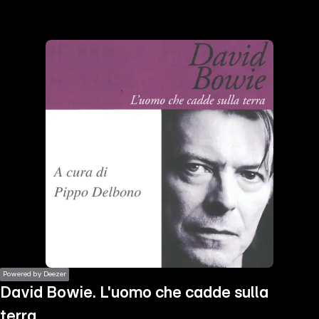
the
h page
 main
nt
the
ibility
ment
Powered by Deezer
David Bowie. L'uomo che cadde sulla
terra