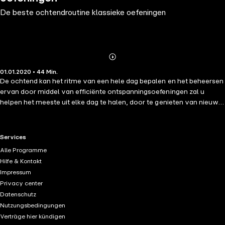
De beste ochtendroutine klassieke oefeningen
Abonnieren
Mehr
01.01.2020 • 44 Min.
Details
De ochtend kan het ritme van een hele dag bepalen en het beheersen
ervan door middel van efficiënte ontspanningsoefeningen zal u
helpen het meeste uit elke dag te halen, door te genieten van nieuw
gevonden energie en 's nachts beter te slapen. Deze oefeningen leren
je de meest efficiënte technieken om aan het begin van de dag te
gebruiken. Ze worden op een duidelijke en zachte manier verteld, om
RTL+ useful links.
Services
de beginners te helpen zich te ontspannen in de essentiële technieken
Alle Programme
die toegang geven tot de bewezen voordelen van meditatie. Dit
Hilfe & Kontakt
audioboek bevat 4 oefeningen: lichaamsbeeldpositiviteit,
Impressum
ochtendontspanning, stille wandelvisualisatie en de
Privacy center
ademhalingsbewustzijnstechniek.
Datenschutz
Nutzungsbedingungen
Verträge hier kündigen