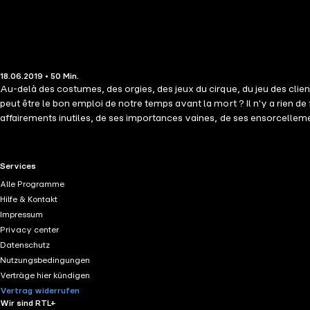
18.06.2019 • 50 Min.
Au-delà des costumes, des orgies, des jeux du cirque, du jeu des clien
peut être le bon emploi de notre temps avant la mort ? Il n'y a rien
affairements inutiles, de ses importances vaines, de ses ensorcellemen
RTL+ useful links.
Services
Alle Programme
Hilfe & Kontakt
Impressum
Privacy center
Datenschutz
Nutzungsbedingungen
Verträge hier kündigen
Vertrag widerrufen
Wir sind RTL+