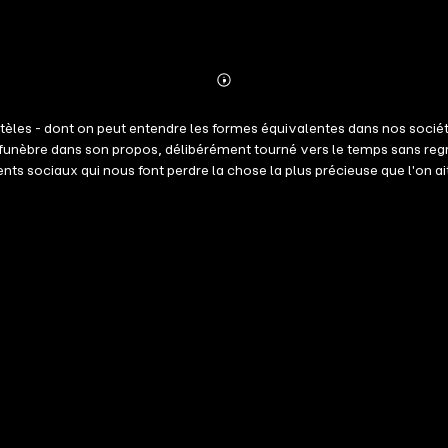
Abonnieren
Mehr
Details
tèles - dont on peut entendre les formes équivalentes dans nos sociétés
 de funèbre dans son propos, délibérément tourné vers le temps sans r
ts sociaux qui nous font perdre la chose la plus précieuse que l'on ait