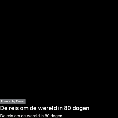
the
h page
 main
nt
the
ibility
ment
Powered by Deezer
De reis om de wereld in 80 dagen
De reis om de wereld in 80 dagen