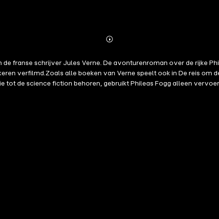
Abonnieren
Mehr
Details
de franse schrijver Jules Verne. De avonturenroman over de rijke Phi
 keren verfilmd.Zoals alle boeken van Verne speelt ook in De reis om
ie tot de science fiction behoren, gebruikt Phileas Fogg alleen vervoe
erg