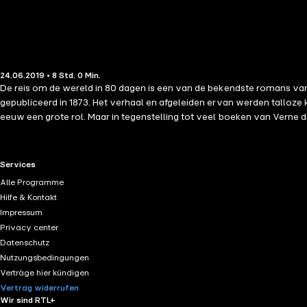
24.06.2019 • 8 Std. 0 Min.
De reis om de wereld in 80 dagen is een van de bekendste romans van 
gepubliceerd in 1873. Het verhaal en afgeleiden ervan werden talloze
eeuw een grote rol. Maar in tegenstelling tot veel boeken van Verne d
Daardoor sprak het idee dat je in 80 dagen de wereld rond kunt reizen 
RTL+ useful links.
Services
Alle Programme
Hilfe & Kontakt
Impressum
Privacy center
Datenschutz
Nutzungsbedingungen
Verträge hier kündigen
Vertrag widerrufen
Wir sind RTL+