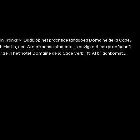
an Frankrijk. Daar, op het prachtige landgoed Domaine de la Cade,
h Martin, een Amerikaanse studente, is bezig met een proefschrift
e in het hotel Domaine de la Cade verblijft. Al bij aankomst
 had gehouden. Gaandeweg wordt Meredith meegesleept in een