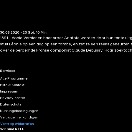
30.05.2020 • 20 Std. 10 Min.
1891. Léonie Vernier en haar broer Anatole worden door hun tante uit
stuit Léonie op een dag op een tombe, en zet ze een reeks gebeurteni
over de beroemde Franse componist Claude Debussy. Haar zoektocht naa
bekruipt Meredith het gevoel dat ze het landgoed kent, en ze vermoe
tragische liefdesgeschiedenis, het verhaal van een vermist meisje e
RTL+ useful links.
Services
Alle Programme
Hilfe & Kontakt
Impressum
Privacy center
Datenschutz
Nutzungsbedingungen
Verträge hier kündigen
Vertrag widerrufen
Wir sind RTL+