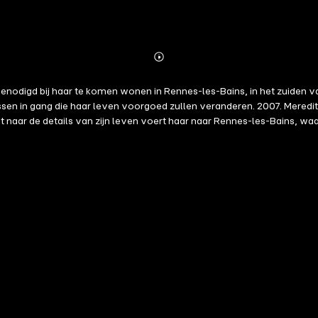
Abonnieren
Mehr
Details
genodigd bij haar te komen wonen in Rennes-les-Bains, in het zuiden v
ssen in gang die haar leven voorgoed zullen veranderen. 2007. Meredit
r de details van zijn leven voert haar naar Rennes-les-Bains, waar z
dt dat ze een band met deze streek heeft die ze nooit voor mogelijk
n de dramatische gebeurtenissen van ruim een eeuw geleden...