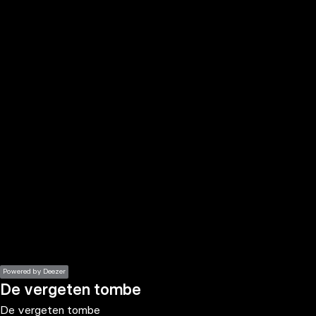
the
h page
 main
nt
the
ibility
ment
Powered by Deezer
De vergeten tombe
De vergeten tombe