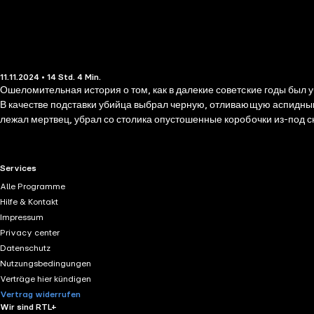
11.11.2024 • 14 Std. 4 Min.
Ошеломительная история о том, как в далекие советские годы был у
В качестве подставки убийца выбрал черную, отливающую аспидным 
лежал мертвец, убрал со столика опустошенные коробочки из-под 
бумаги с короткой фразой, написанной печатными буквами. Полвека
ему установить контакты с людьми, причастными к тем давним со
RTL+ useful links.
Services
Alle Programme
Hilfe & Kontakt
Impressum
Privacy center
Datenschutz
Nutzungsbedingungen
Verträge hier kündigen
Vertrag widerrufen
Wir sind RTL+