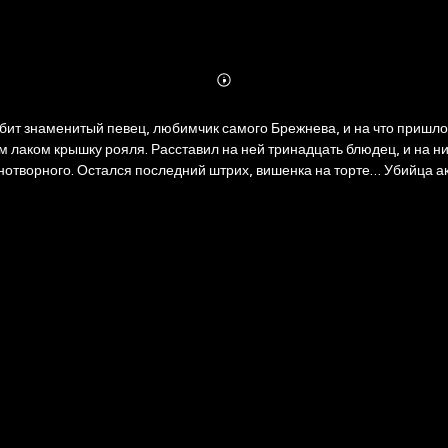
Abonnieren
Mehr
Details
бит знаменитый певец, любимчик самого Брежнева, и на что пришлос
лаком крышку рояля. Расставил на ней тринадцать блюдец, и на ни
снотворного. Остался последний штрих, вишенка на торте… Убийца 
 спустя этим делом увлекся молодой журналист Петр Кравченко. Ле
бытиям и способными раскрыть мрачные секреты прошлого…