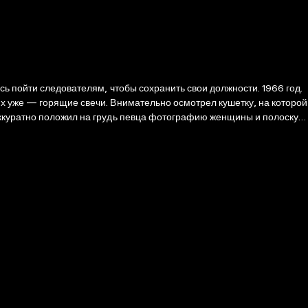
ь пойти следователям, чтобы сохранить свои должности. 1966 год.
х уже — горящие свечи. Внимательно осмотрел кушетку, на которой
аккуратно положил на грудь певца фотографию женщины и полоску
гендарная Анастасия Каменская, оперативник в отставке, помогает