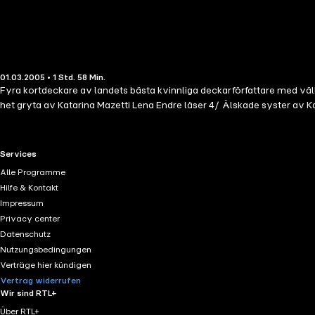
01.03.2005 • 1 Std. 58 Min.
Fyra kortdeckare av landets bästa kvinnliga deckarförfattare med välk
het gryta av Katarina Mazetti Lena Endre läser 4/ Älskade syster av K
RTL+ useful links.
Services
Alle Programme
Hilfe & Kontakt
Impressum
Privacy center
Datenschutz
Nutzungsbedingungen
Verträge hier kündigen
Vertrag widerrufen
Wir sind RTL+
Über RTL+