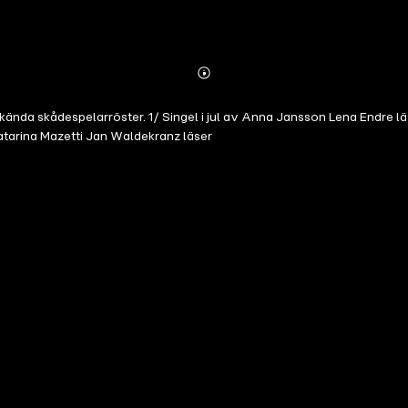
Abonnieren
Mehr
Details
ända skådespelarröster. 1/ Singel i jul av Anna Jansson Lena Endre lä
atarina Mazetti Jan Waldekranz läser