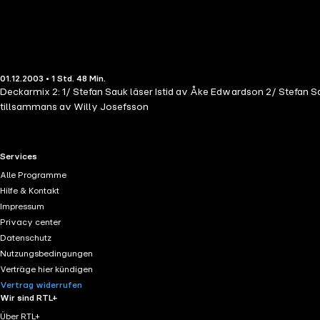
01.12.2003 • 1 Std. 48 Min.
Deckarmix 2: 1/ Stefan Sauk läser Istid av Åke Edwardson 2/ Stefan S
tillsammans av Willy Josefsson
RTL+ useful links.
Services
Alle Programme
Hilfe & Kontakt
Impressum
Privacy center
Datenschutz
Nutzungsbedingungen
Verträge hier kündigen
Vertrag widerrufen
Wir sind RTL+
Über RTL+