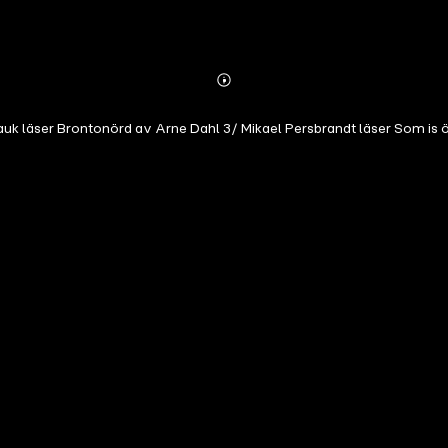
Abonnieren
Mehr
Details
auk läser Brontonörd av Arne Dahl 3/ Mikael Persbrandt läser Som is 