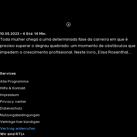
Abonnieren
Mehr
10.05.2023 • 4 Std. 14 Min.
Details
Toda mulher chega a uma determinada fase da carreira em que é
preciso superar o degrau quebrado: um momento de obstáculos que
impedem o crescimento profissional. Neste livro, Elisa Rosenthal
apresenta caminhos para desenvolver a autoliderança e ter maior
clareza sobre o planejamento, o desenvolvimento e o exercício da
liderança feminina. Resgatar a própria história é um caminho para
RTL+ useful links.
Services
identificar a persona feminina que irá exercer essa liderança capaz de
Alle Programme
ultrapassar qualquer degrau quebrado.
Hilfe & Kontakt
Impressum
Privacy center
Datenschutz
Nutzungsbedingungen
Verträge hier kündigen
Vertrag widerrufen
Wir sind RTL+