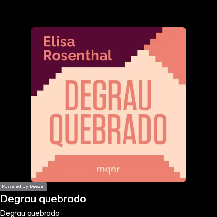
the
h page
 main
nt
the
ibility
ment
Powered by Deezer
Degrau quebrado
Degrau quebrado