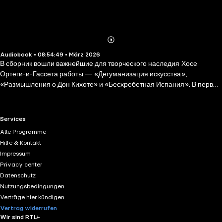
Abonnieren
Mehr
Audiobook • 08:54:49 • März 2026
Details
В сборник вошли важнейшие для творческого наследия Хосе
Ортеги-и-Гассета работы — «Дегуманизация искусства»,
«Размышления о Дон Кихоте» и «Бесхребетная Испания». В первой
великий философ раccматривает тему извечного противостояния
искусства для избранных и для широкой публики, во второй –
размышляет о революционном для своего времени романе
RTL+ useful links.
Services
Сервантеса, полностью изменившем вектор развития европейской
Alle Programme
культуры, и в заключительной работе сборника – «Бесхребетная
Hilfe & Kontakt
Испания» – рассуждает об этике власти, общественной морали и
Impressum
неизбежном упадке государства, в котором власть достается не
Privacy center
лучшим из лучших, а представителям безликого большинства.
Datenschutz
Nutzungsbedingungen
Verträge hier kündigen
Vertrag widerrufen
Wir sind RTL+