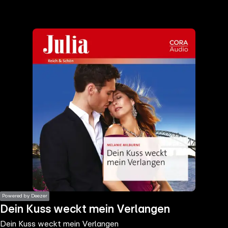
the
h page
 main
nt
the
ibility
ment
Powered by Deezer
Dein Kuss weckt mein Verlangen
Dein Kuss weckt mein Verlangen