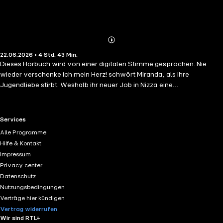
Abonnieren
Mehr
22.06.2026 • 4 Std. 43 Min.
Details
Dieses Hörbuch wird von einer digitalen Stimme gesprochen. Nie
wieder verschenke ich mein Herz! schwört Miranda, als ihre
Jugendliebe stirbt. Weshalb ihr neuer Job in Nizza eine
Herausforderung ist: Denn für den umwerfend gutaussehenden
Milliardär Leandro Allegretti katalogisiert sie eine Kunstsammlung.
Jeder Tag in der malerischen Villa mit diesem schweigsamen
RTL+ useful links.
Services
Traummann bringt ihren Schwur ein bisschen mehr in Gefahr!
Alle Programme
Verzweifelt versucht sie, ihre erwachenden Gefühle zu unterdrücken.
Hilfe & Kontakt
Zu schrecklich war damals der Schmerz! Doch dann küsst Leandro
Impressum
sie einfach, und alle Vorsätze sind vergessen …
Privacy center
Datenschutz
Nutzungsbedingungen
Verträge hier kündigen
Vertrag widerrufen
Wir sind RTL+