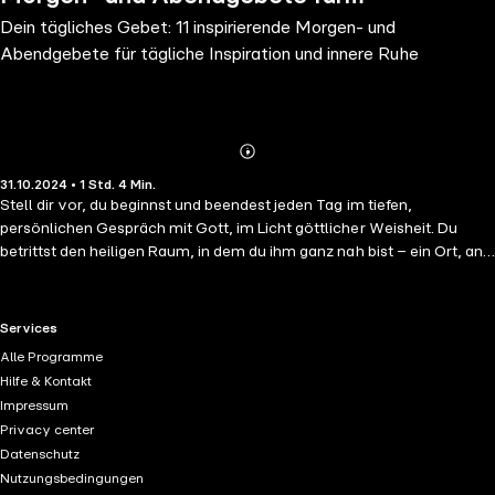
Dein tägliches Gebet: 11 inspirierende Morgen- und
tägliche Inspiration und innere Ruhe
Abendgebete für tägliche Inspiration und innere Ruhe
Abonnieren
Mehr
31.10.2024 • 1 Std. 4 Min.
Details
Stell dir vor, du beginnst und beendest jeden Tag im tiefen,
persönlichen Gespräch mit Gott, im Licht göttlicher Weisheit. Du
betrittst den heiligen Raum, in dem du ihm ganz nah bist – ein Ort, an
dem du all deine Sorgen loslassen kannst, dein Herz öffnest und
spürst, wie seine lichtvolle Gegenwart dich erfüllt. "Dein tägliches
Gebet: Morgengebete und Abendgebete" begleitet dich auf dieser
RTL+ useful links.
Services
spirituellen Reise. Es ist ein inspirierendes Hörbuch, das dir hilft, die
Alle Programme
richtigen Worte zu finden, um mit Gott in Verbindung zu treten und
Hilfe & Kontakt
seine Liebe in deinem Leben zu erfahren. Jeden Morgen, wenn der Tag
Impressum
noch frisch ist, und jeden Abend, wenn die Welt zur Ruhe kommt,
Privacy center
erinnern dich diese 11 kraftvollen Gebete (Dauer: 4 bis 15 Minuten)
Datenschutz
daran, dass du nicht allein bist. Du öffnest die Tür zu einem Raum, in
Nutzungsbedingungen
dem Gott dir deine Ängste nimmt und dir seine Führung schenkt. Du