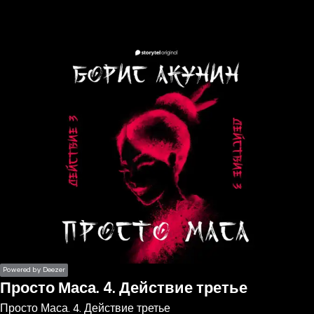
the
h page
 main
nt
the
ibility
ment
Powered by Deezer
Просто Маса. 4. Действие третье
Просто Маса. 4. Действие третье