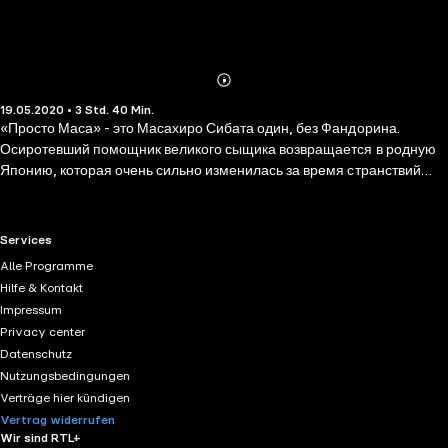
Abonnieren
Mehr
19.05.2020 • 3 Std. 40 Min.
Details
«Просто Маса» - это Масахиро Сибата один, без Фандорина.
Осиротевший помощник великого сыщика возвращается в родную
Японию, которая очень сильно изменилась за время странствий
своего блудного сына – и осталась вечно неизменной. Масу
ожидают невероятные потрясения, невероятные приключения,
невероятные женщины и невероятные открытия. Storyside, 2020 (c)
RTL+ useful links.
Services
Вокал: Аня Чиповская Саунд дизайн: Vlad Kostenkov, Сергей
Alle Programme
Краснов, Вадим Назаров Дизайн: Студия Twenty Twos Запись
Hilfe & Kontakt
произведена издательским домом Союз и издательством
Impressum
Покидышев и сыновья Продюсер проекта: Диана Смирнова
Privacy center
Datenschutz
Nutzungsbedingungen
Verträge hier kündigen
Vertrag widerrufen
Wir sind RTL+