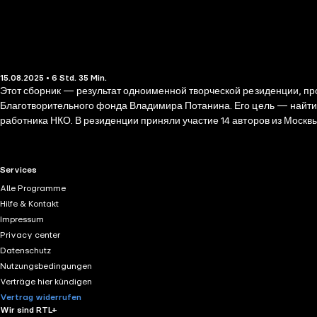
15.08.2025 • 6 Std. 35 Min.
Этот сборник — результат одноименной творческой резиденции, п
Благотворительного фонда Владимира Потанина. Его цель — найти я
работника НКО. В резиденции приняли участие 14 авторов из Москв
представление о сфере благотворительности, и сами сотрудники Н
RTL+ useful links.
Services
Alle Programme
Hilfe & Kontakt
Impressum
Privacy center
Datenschutz
Nutzungsbedingungen
Verträge hier kündigen
Vertrag widerrufen
Wir sind RTL+