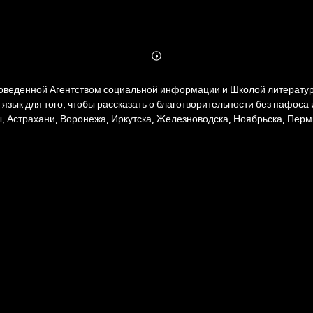
Abonnieren
Mehr
Details
роведенной Агентством социальной информации и Школой литератур
зык для того, чтобы рассказать о благотворительности без пафоса 
ы, Астрахани, Воронежа, Иркутска, Железноводска, Ноябрьска, Перм
КО, имеющие литературный или журналистский опыт.