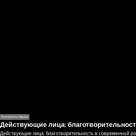
the
h page
 main
nt
the
ibility
ment
Powered by Deezer
Действующие лица: благотворительност
Действующие лица: благотворительность в современной ро