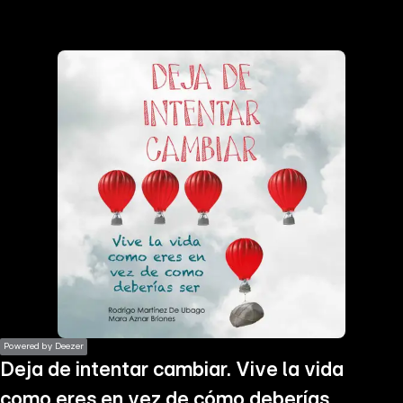
the
h page
 main
nt
the
ibility
ment
Powered by Deezer
Deja de intentar cambiar. Vive la vida
como eres en vez de cómo deberías