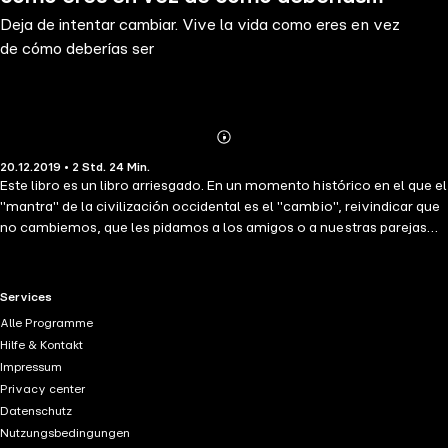
Deja de intentar cambiar. Vive la vida como eres en vez
ser
de cómo deberías ser
Abonnieren
Mehr
20.12.2019 • 2 Std. 24 Min.
Details
Este libro es un libro arriesgado. En un momento histórico en el que el
"mantra" de la civilización occidental es el "cambio", reivindicar que
no cambiemos, que les pidamos a los amigos o a nuestras parejas
que no intenten cambiarnos, que nos dejen ser como somos, es más,
que nosotros nos aceptemos como somos y que ellos nos acepten
tal cual somos, es cuanto menos una postura valiente, cuando no
RTL+ useful links.
Services
provocadora. Grabado en español ibérico (España).
Alle Programme
Hilfe & Kontakt
Impressum
Privacy center
Datenschutz
Nutzungsbedingungen