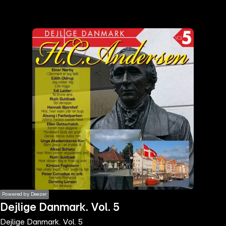
the
h page
 main
nt
the
ibility
ment
Powered by Deezer
Dejlige Danmark. Vol. 5
Dejlige Danmark. Vol. 5