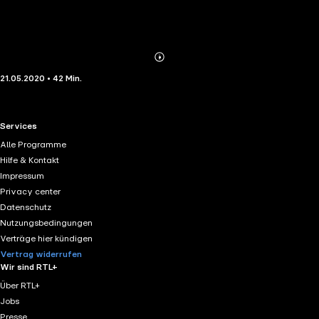
Abonnieren
Mehr
21.05.2020 • 42 Min.
Details
RTL+ useful links.
Services
Alle Programme
Hilfe & Kontakt
Impressum
Privacy center
Datenschutz
Nutzungsbedingungen
Verträge hier kündigen
Vertrag widerrufen
Wir sind RTL+
Über RTL+
Jobs
Presse