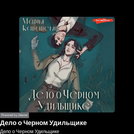
the
h page
 main
nt
the
ibility
ment
Powered by Deezer
Дело о Черном Удильщике
Дело о Черном Удильщике