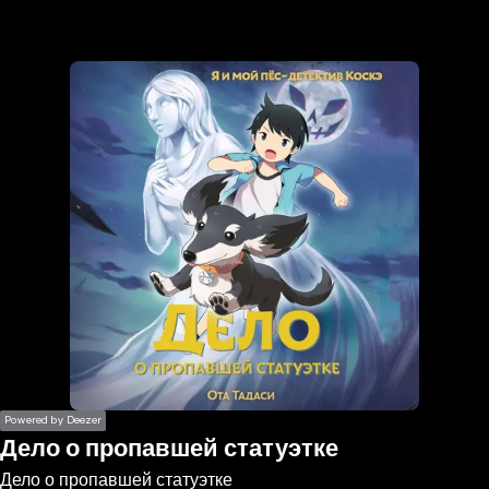
the
h page
 main
nt
the
ibility
ment
Powered by Deezer
Дело о пропавшей статуэтке
Дело о пропавшей статуэтке