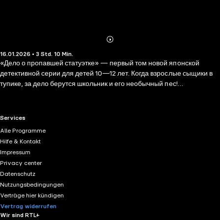
Abonnieren
Mehr
16.01.2026 • 3 Std. 10 Min.
Details
«Дело о пропавшей статуэтке» — первый том новой японской
детективной серии для детей 10—12 лет. Когда взрослые сыщики в
тупике, за дело берутся школьник и его необычный пес!
Легендарный преступник вот уже десять лет крадет произведения
искусства и оставляет насмешливые записки. 11-летний Кайто
Сакураяма оказывается в центре расследования, когда вместе с
RTL+ useful links.
Services
мамой и таксой Коскэ получает новый заказ: охранять ценную
Alle Programme
статуэтку от таинственного преступника. Теперь именно Кайто
Hilfe & Kontakt
предстоит бросить вызов хитроумному преступнику. На помощь
Impressum
приходит его пес Коскэ — умная такса, которая понимает хозяина
Privacy center
лучше любого человека. Но у Коскэ есть собственная тайна… и
Datenschutz
именно она способна изменить исход расследования! Шифры,
Nutzungsbedingungen
ловушки и поединок умов с коварным противником — смогут ли
Verträge hier kündigen
Кайто и Коскэ раскрыть тайну Призрачного вора?
Vertrag widerrufen
Wir sind RTL+