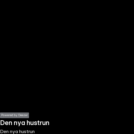
the
h page
 main
nt
the
ibility
ment
Powered by Deezer
Den nya hustrun
Den nya hustrun