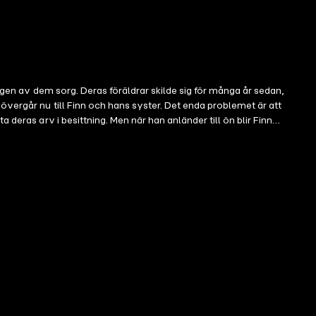
ngen av dem sorg. Deras föräldrar skilde sig för många år sedan,
övergår nu till Finn och hans syster. Det enda problemet är att
deras arv i besittning. Men när han anländer till ön blir Finn
Roze. Den spanska polisen ställer under tiden obekväma frågor om