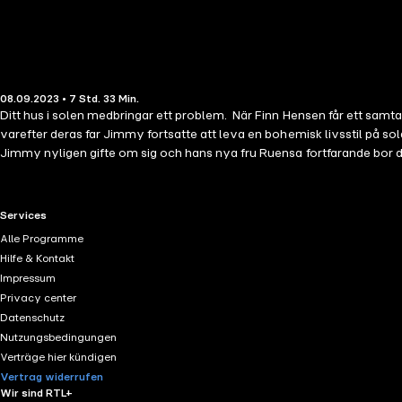
08.09.2023 • 7 Std. 33 Min.
Ditt hus i solen medbringar ett problem. När Finn Hensen får ett samtal
varefter deras far Jimmy fortsatte att leva en bohemisk livsstil på so
Jimmy nyligen gifte om sig och hans nya fru Ruensa fortfarande bor där.
förvånad över att finna att Finca Siquia har förvandlats till ett fa
Jimmys död … Är Ruensa och Roze hjälplösa offer, eller kommer de göra
RTL+ useful links.
Services
Alle Programme
Hilfe & Kontakt
Impressum
Privacy center
Datenschutz
Nutzungsbedingungen
Verträge hier kündigen
Vertrag widerrufen
Wir sind RTL+