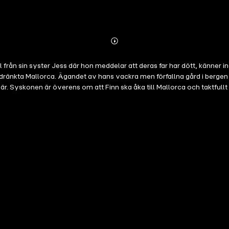
Abonnieren
Mehr
Details
 från sin syster Jess där hon meddelar att deras far har dött, känner i
ldränkta Mallorca. Ägandet av hans vackra men förfallna gård i bergen 
 Syskonen är överens om att Finn ska åka till Mallorca och taktfullt ta 
scinerande medelhavskrypin av Ruensa och hennes tjugosjuåriga dotter 
 allt som står i deras makt för att behålla g