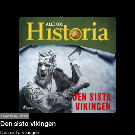
the
h page
 main
nt
the
ibility
ment
Powered by Deezer
Den sista vikingen
Den sista vikingen