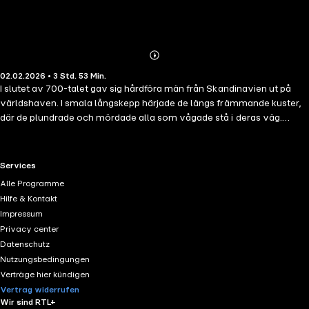
Abonnieren
Mehr
02.02.2026 • 3 Std. 53 Min.
Details
I slutet av 700-talet gav sig hårdföra män från Skandinavien ut på
världshaven. I smala långskepp härjade de längs främmande kuster,
där de plundrade och mördade alla som vågade stå i deras väg.
Vikingarna blev snabbt Europas mest fruktade krigare, men i slutet av
1000-talet började deras storhetstid lida mot sitt slut."Den sista
vikingen" berättar om vikingatidens dramatiska upplösning – när
RTL+ useful links.
Services
kolonier kollapsade, asatron slogs ut och nya makter trängde fram.
Alle Programme
Det är en berättelse om förändring, konflikter och slutet för en av den
Hilfe & Kontakt
nordiska historiens mest mytomspunna epoker.
Impressum
Privacy center
Datenschutz
Nutzungsbedingungen
Verträge hier kündigen
Vertrag widerrufen
Wir sind RTL+