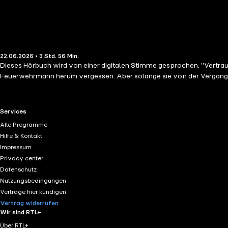
22.06.2026 • 3 Std. 56 Min.
Dieses Hörbuch wird von einer digitalen Stimme gesprochen. "Vertrau
Feuerwehrmann herum vergessen. Aber solange sie von der Vergangenheit
RTL+ useful links.
Services
Alle Programme
Hilfe & Kontakt
Impressum
Privacy center
Datenschutz
Nutzungsbedingungen
Verträge hier kündigen
Vertrag widerrufen
Wir sind RTL+
Über RTL+