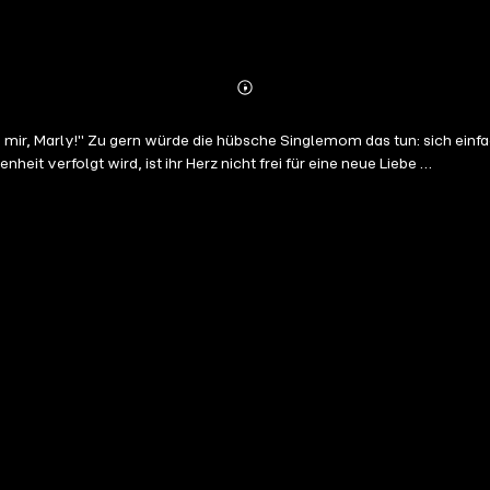
Abonnieren
Mehr
Details
 mir, Marly!" Zu gern würde die hübsche Singlemom das tun: sich einf
 verfolgt wird, ist ihr Herz nicht frei für eine neue Liebe …