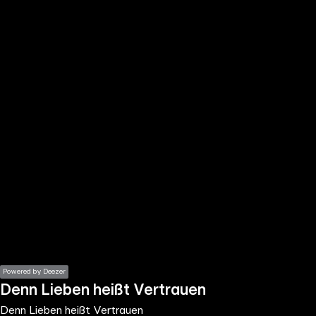
the
h page
 main
nt
the
ibility
ment
Powered by Deezer
Denn Lieben heißt Vertrauen
Denn Lieben heißt Vertrauen