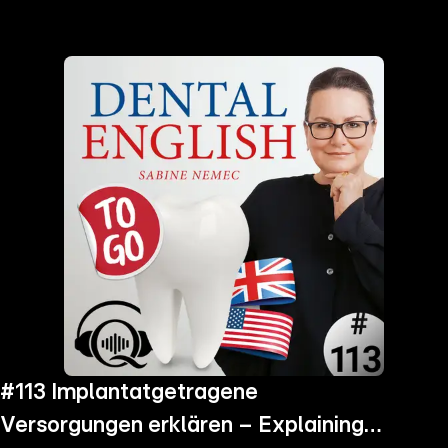
the
h page
 main
nt
the
ibility
ment
#113 Implantatgetragene
Versorgungen erklären – Explaining