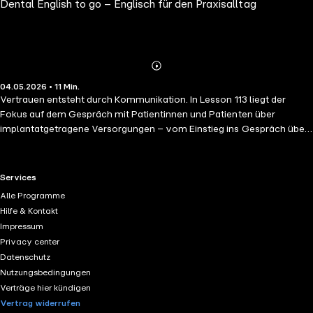
Dental English to go – Englisch für den Praxisalltag
Implant-Supported Restorations (2)
Abspielen
Mehr
04.05.2026 • 11 Min.
Details
Vertrauen entsteht durch Kommunikation. In Lesson 113 liegt der
Fokus auf dem Gespräch mit Patientinnen und Patienten über
implantatgetragene Versorgungen – vom Einstieg ins Gespräch über
die Aufklärung zur geeigneten Versorgung, deren Vor- und Nachteile
bis hin zu Fragen. Sabine Nemec liefert hilfreiche Vokabeln und
Beispielsätze für das Beratungsgespräch auf Englisch.
RTL+ useful links.
Services
Alle Programme
Hilfe & Kontakt
Impressum
Privacy center
Datenschutz
Nutzungsbedingungen
Verträge hier kündigen
Vertrag widerrufen