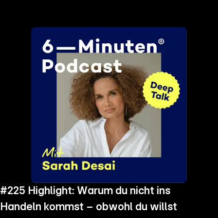
the
h page
 main
nt
the
ibility
ment
#225 Highlight: Warum du nicht ins
Handeln kommst – obwohl du willst