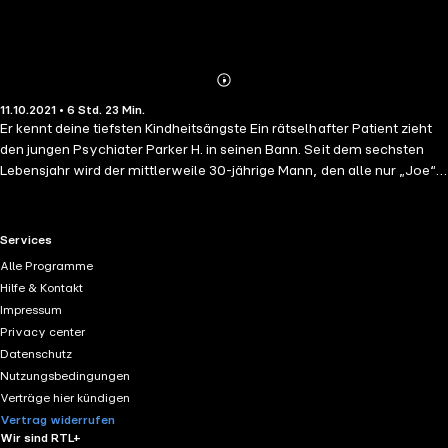
Abonnieren
Mehr
11.10.2021 • 6 Std. 23 Min.
Details
Er kennt deine tiefsten Kindheitsängste Ein rätselhafter Patient zieht
den jungen Psychiater Parker H. in seinen Bann. Seit dem sechsten
Lebensjahr wird der mittlerweile 30-jährige Mann, den alle nur „Joe“
nennen, in der düsteren Nervenheilanstalt in Neuengland verwahrt. Er
gilt als nicht therapierbar. Jeder, der mit ihm spricht, verliert den
Verstand oder begeht Selbstmord. Allen Warnungen zum Trotz
RTL+ useful links.
Services
beschließt der ehrgeizige Parker, „Joe” in seiner Zelle zu besuchen.
Alle Programme
Dabei setzt er eine Kette von albtraumhaften Ereignissen in Gang, die
Hilfe & Kontakt
seine schlimmsten Befürchtungen weit übertreffen… Ungekürzte
Impressum
Lesung mit Stephan Benson ca. 6h 23min
Privacy center
Datenschutz
Nutzungsbedingungen
Verträge hier kündigen
Vertrag widerrufen
Wir sind RTL+