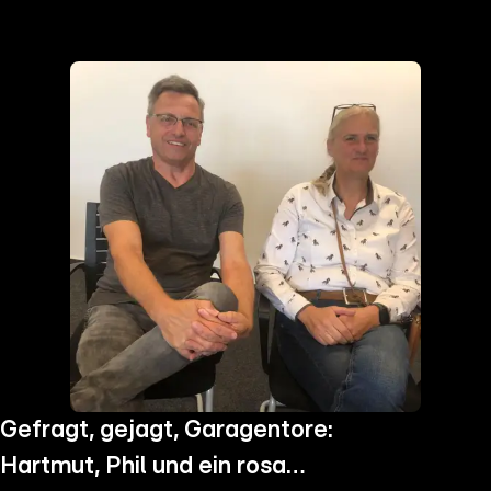
the
h page
 main
nt
the
ibility
ment
Gefragt, gejagt, Garagentore:
Hartmut, Phil und ein rosa