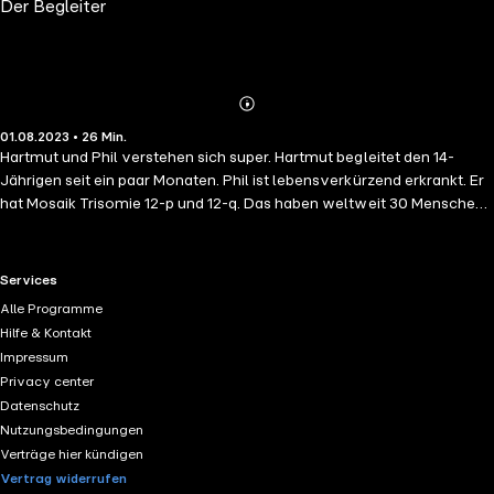
Der Begleiter
Schweinchen
Abspielen
Mehr
01.08.2023 • 26 Min.
Details
Hartmut und Phil verstehen sich super. Hartmut begleitet den 14-
Jährigen seit ein paar Monaten. Phil ist lebensverkürzend erkrankt. Er
hat Mosaik Trisomie 12-p und 12-q. Das haben weltweit 30 Menschen.
Aber nicht nur darum ist Phil ein besonderer Mensch. Hartmut
wiederum hat einen Qualifizierungskurs beim Ambulanten Kinder-
und Jugendhospizdienst gemacht, um Kindern zu helfen. Er selbst hat
RTL+ useful links.
Services
schon Erfahrungen mit dem Thema Tod gemacht. Warum erzählt er in
Alle Programme
dieser Episode. Natürlich kommt auch Nicola zu Wort. Die Mutter von
Hilfe & Kontakt
Phil. Welche wunderschönen Erlebnisse und Erfahrungen sie in den
Impressum
letzten 14 Jahren gemacht hat, davon berichtet sie in Folge 26 Mehr
Privacy center
Infos zum „Begleiter“ und dem Dienst findest Du auch bei Facebook
Datenschutz
unter @akhdpaderborn oder im Netz unter www.akhd-paderborn-
Nutzungsbedingungen
hoexter.de Intro/Outro gesprochen von Nicole Flüshöh Lied:
Verträge hier kündigen
Schmetterling im Wind Text : Mirko Bäumer, Andy Muhlack Musik :
Vertrag widerrufen
Andy Muhlack @kinderhospizbethel@akhd_paderborn_hoexter