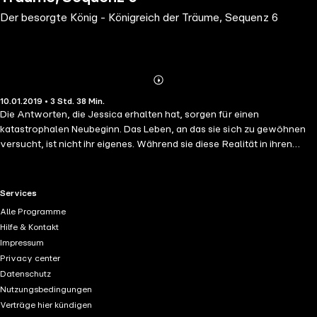
Der besorgte König - Königreich der Träume, Sequenz 6
Abonnieren
Mehr
10.01.2019 • 3 Std. 38 Min.
Details
Die Antworten, die Jessica erhalten hat, sorgen für einen
katastrophalen Neubeginn. Das Leben, an das sie sich zu gewöhnen
versucht, ist nicht ihr eigenes. Während sie diese Realität in ihren
Träumen verarbeitet, passt Dave aus der Entfernung auf sie auf. Er
und Rick befürchten, Jessica für immer in der Traumwelt zu verlieren.
Um ihr zu helfen, brechen sie Regeln und riskieren dabei Kopf und
RTL+ useful links.
Services
Kragen.
Alle Programme
Hilfe & Kontakt
Impressum
Privacy center
Datenschutz
Nutzungsbedingungen
Verträge hier kündigen