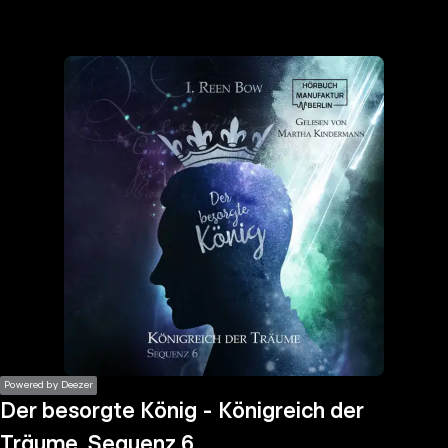
the
h page
 main
nt
the
ibility
ment
Powered by Deezer
Der besorgte König - Königreich der
Träume, Sequenz 6