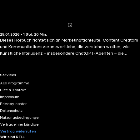
Abonnieren
Mehr
25.01.2026 • 1 Std. 20 Min.
Details
Dieses Hörbuch richtet sich an Marketingfachleute, Content Creators
und Kommunikationsverantwortliche, die verstehen wollen, wie
Künstliche Intelligenz – insbesondere ChatGPT-Agenten – die
Marketingwelt verändert. Es vermittelt praxisnah, wie KI-Tools
Prozesse automatisieren, kreative Workflows erweitern und
strategische Entscheidungen optimieren. Zahlreiche Best-Practice-
RTL+ useful links.
Services
Beispiele zeigen, wie Marken KI gewinnbringend einsetzen können –
Alle Programme
von personalisiertem Content über datenbasierte Kampagnen bis hin
Hilfe & Kontakt
zu innovativer Markenkommunikation. In diesem Release kommen KI-
Impressum
generierte Stimmen zum Einsatz. Die Stimmen wurden über eine
Privacy center
lizenzierten KI-Stimmgenerator erstellt und entsprechen den
Datenschutz
jeweiligen Nutzungs- und Lizenzbedingungen.
Nutzungsbedingungen
Verträge hier kündigen
Vertrag widerrufen
Wir sind RTL+