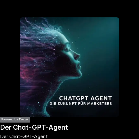
the
h page
 main
nt
the
ibility
ment
Powered by Deezer
Der Chat-GPT-Agent
Der Chat-GPT-Agent